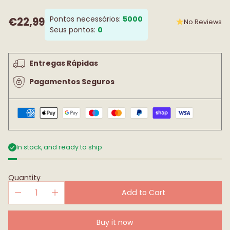
Pontos necessários:
5000
€22,99
No Reviews
Regular
Seus pontos:
0
price
Entregas Rápidas
Pagamentos Seguros
In stock, and ready to ship
Quantity
Add to Cart
Buy it now