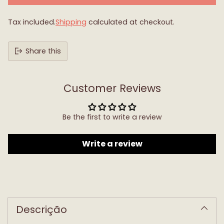
Tax included.
Shipping
calculated at checkout.
Share this
Customer Reviews
Be the first to write a review
Write a review
Adding
product
to
Descrição
your