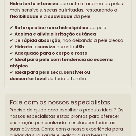
cart
H
idratante intensivo
que nutre e acalma as peles
mais sensíveis, secas ou irritadas, restaurando a
flexibilidade
e a
suavidade
da pele.
✔
Reforça a barreira hidrolipídica
da pele
✔
Acalma e alivia a irritação cutânea
✔ De
rápida absorção
, não deixando a pele oleosa
✔
Hidrata
e
suaviza
durante
48h
✔
Adequado para o corpo e rosto
✔
Ideal para pele com tendência ao eczema
atópico
✔
Ideal para pele seca, sensível ou
desconfortável
de toda a família
Fale com os nossos especialistas
Precisa de ajuda para escolher o produto ideal ? Os
nossos especialistas estão prontos para oferecer
orientação personalizada e esclarecer todas as
suas dúvidas. Conte com a nossa experiência para
cuidar da sua saúde e realçar a sua beleza!